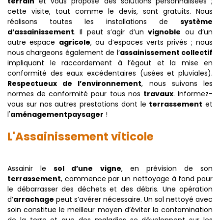
terrain
et vous propose des solutions personnalisées ;
cette visite, tout comme le devis, sont gratuits. Nous
réalisons toutes les installations de
système
d’assainissement
. Il peut s’agir d’un
vignoble
ou d’un
autre espace
agricole
, ou d’espaces verts privés ; nous
nous chargeons également de l’
assainissement collectif
impliquant le raccordement à l’égout et la mise en
conformité des eaux excédentaires (usées et pluviales).
Respectueux de l’environnement
, nous suivons les
normes de conformité pour tous nos
travaux
. Informez-
vous sur nos autres prestations dont le
terrassement
et
l'
aménagement
paysager
!
L'Assainissement viticole
Assainir le
sol d’une vigne
, en prévision de son
terrassement
, commence par un nettoyage à fond pour
le débarrasser des déchets et des débris. Une opération
d’
arrachage
peut s’avérer nécessaire. Un sol nettoyé avec
soin constitue le meilleur moyen d’éviter la contamination
de la terre et que des maladies se développent sur les