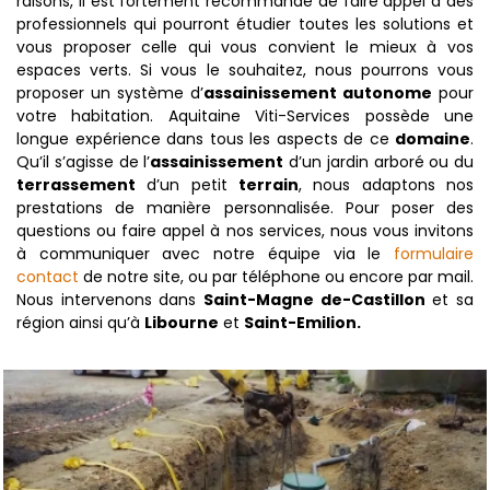
raisons, il est fortement recommandé de faire appel à des
professionnels qui pourront étudier toutes les solutions et
vous proposer celle qui vous convient le mieux à vos
espaces verts. Si vous le souhaitez, nous pourrons vous
proposer un système d’
assainissement autonome
pour
votre habitation. Aquitaine Viti-Services possède une
longue expérience dans tous les aspects de ce
domaine
.
Qu’il s’agisse de l’
assainissement
d’un jardin arboré ou du
terrassement
d’un petit
terrain
, nous adaptons nos
prestations de manière personnalisée. Pour poser des
questions ou faire appel à nos services, nous vous invitons
à communiquer avec notre équipe via le
formulaire
contact
de notre site, ou par téléphone ou encore par mail.
Nous intervenons dans
Saint-Magne de-Castillon
et sa
région ainsi qu’à
Libourne
et
Saint-Emilion.