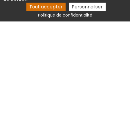
Tout accepter
Personnaliser
Politique de confidentialité
Activités
Entretien des vignes Saint-Emilion
Taille des vignes Saint-Emilion
Conseils en viticulture Saint-Emilion
Raccordement aux réseaux d'eau Saint-Emilion
Création espaces verts Saint-Emilion
Aménagement de vignoble Saint-Emilion
Mentions légales
Charte d’utilisation des données
Gestion des cookies